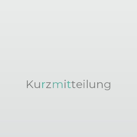
K
u
r
z
m
i
t
t
e
i
l
u
n
g