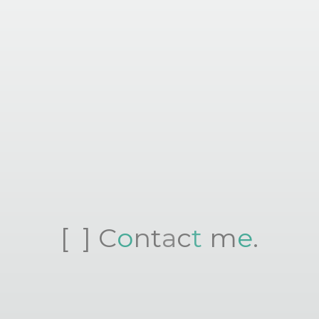
[
]
C
o
n
t
a
c
t
m
e
.